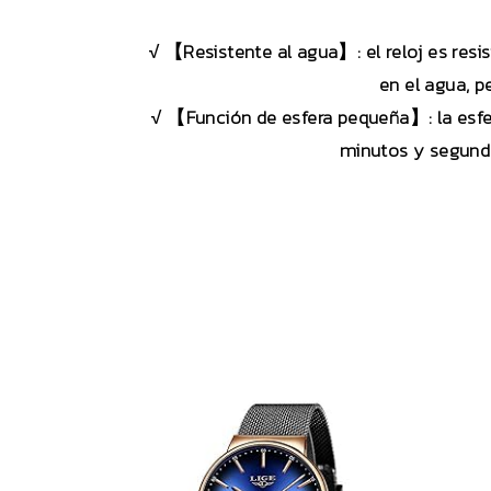
√ 【Resistente al agua】: el reloj es resi
en el agua, p
√ 【Función de esfera pequeña】: la esfer
minutos y segundo