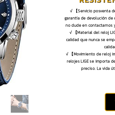
√ 【Servicio posventa d
garantía de devolución de 
no dude en contactarnos y
√ 【Material del reloj L
calidad que nunca se empa
calid
√ 【Movimiento de reloj i
relojes LIGE se importa d
preciso. La vida ú