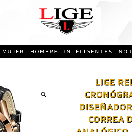
Saltar
al
contenido
MUJER
HOMBRE
INTELIGENTES
NOT
LIGE R
CRONÓGRA
DISEÑADOR
CORREA 
ANALÓGICO 