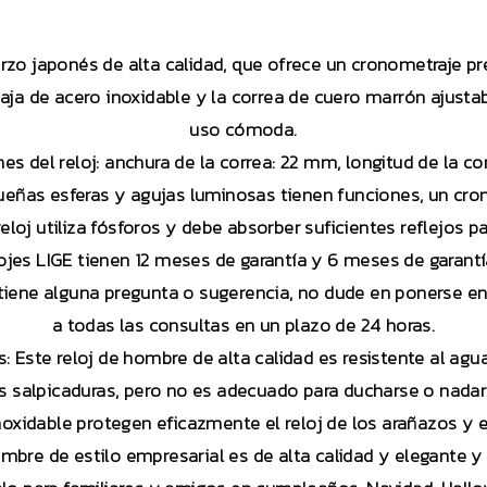
rzo japonés de alta calidad, que ofrece un cronometraje prec
 caja de acero inoxidable y la correa de cuero marrón ajusta
uso cómoda.
es del reloj: anchura de la correa: 22 mm, longitud de la co
queñas esferas y agujas luminosas tienen funciones, un c
loj utiliza fósforos y debe absorber suficientes reflejos par
jes LIGE tienen 12 meses de garantía y 6 meses de garant
 tiene alguna pregunta o sugerencia, no dude en ponerse
a todas las consultas en un plazo de 24 horas.
: Este reloj de hombre de alta calidad es resistente al agu
las salpicaduras, pero no es adecuado para ducharse o nadar. 
noxidable protegen eficazmente el reloj de los arañazos y e
ombre de estilo empresarial es de alta calidad y elegante y