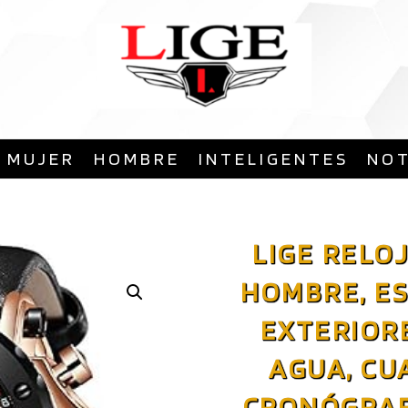
Saltar
al
contenido
MUJER
HOMBRE
INTELIGENTES
NOT
LIGE RELO
HOMBRE, ES
EXTERIORE
AGUA, CU
CRONÓGRAFO