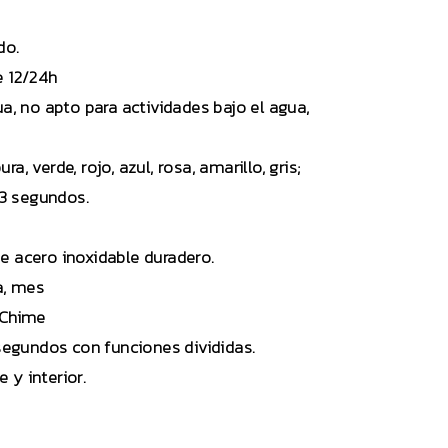
ado.
de 12/24h
a, no apto para actividades bajo el agua,
a, verde, rojo, azul, rosa, amarillo, gris;
 3 segundos.
a de acero inoxidable duradero.
na, mes
y Chime
00 segundos con funciones divididas.
 y interior.