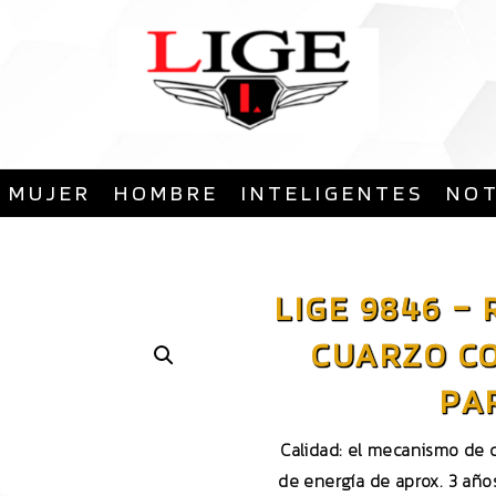
Saltar
al
contenido
MUJER
HOMBRE
INTELIGENTES
NOT
LIGE 9846 –
CUARZO CO
PA
Calidad: el mecanismo de c
de energía de aprox. 3 año